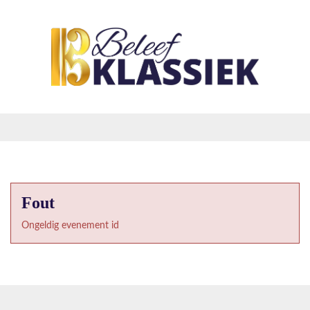
Fout
Ongeldig evenement id