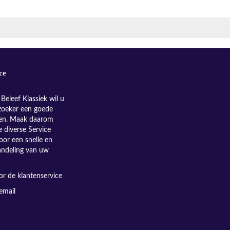
ce
Beleef Klassiek wil u
zoeker een goede
nen. Maak daarom
e diverse Service
oor een snelle en
andeling van uw
r de klantenservice
email