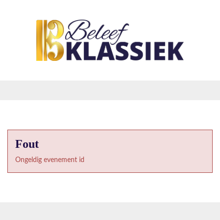
Fout
Ongeldig evenement id