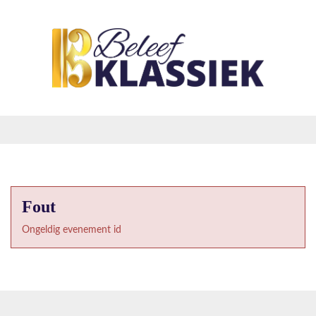
Fout
Ongeldig evenement id