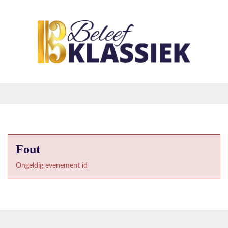
Fout
Ongeldig evenement id