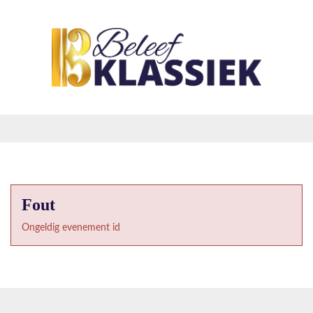
Fout
Ongeldig evenement id