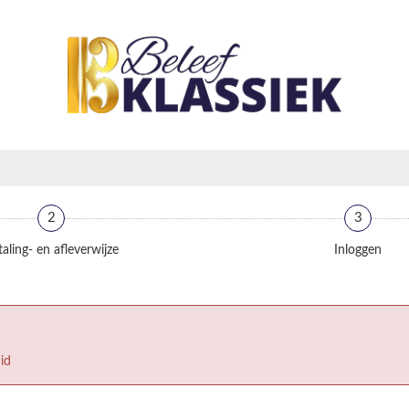
2
3
aling- en afleverwijze
Inloggen
id