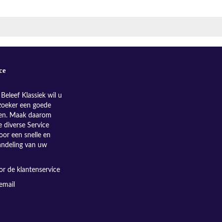
ce
Beleef Klassiek wil u
zoeker een goede
nen. Maak daarom
e diverse Service
oor een snelle en
andeling van uw
r de klantenservice
email