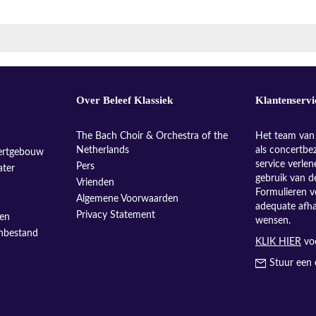
Over Beleef Klassiek
Klantenservi
The Bach Choir & Orchestra of the
Het team van 
Netherlands
als concertbe
ertgebouw
service verle
Pers
ater
gebruik van d
Vrienden
Formulieren v
Algemene Voorwaarden
adequate afh
Privacy Statement
sen
wensen.
enbestand
KLIK HIER
voo
Stuur een 