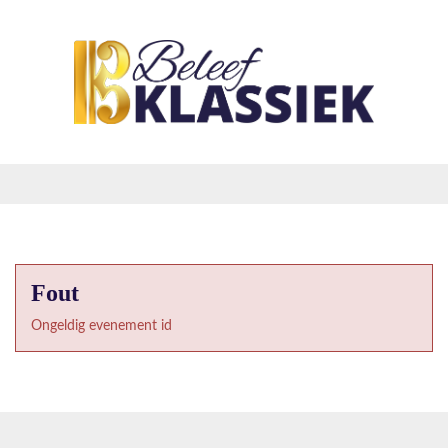
Fout
Ongeldig evenement id