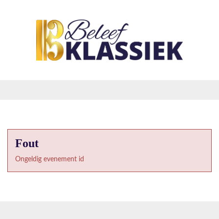
Fout
Ongeldig evenement id