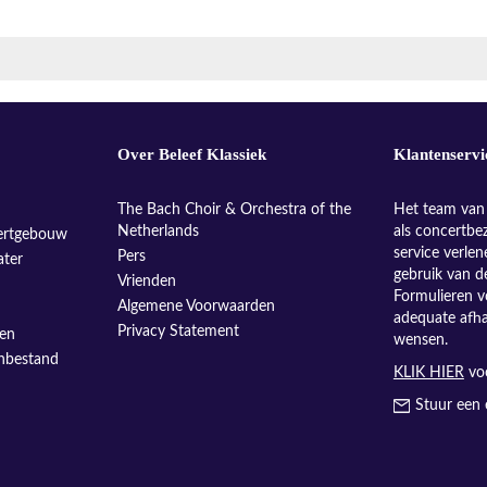
Over Beleef Klassiek
Klantenservi
The Bach Choir & Orchestra of the
Het team van 
Netherlands
als concertbe
ertgebouw
service verle
Pers
ater
gebruik van d
Vrienden
Formulieren v
Algemene Voorwaarden
adequate afh
Privacy Statement
sen
wensen.
enbestand
KLIK HIER
voo
Stuur een 