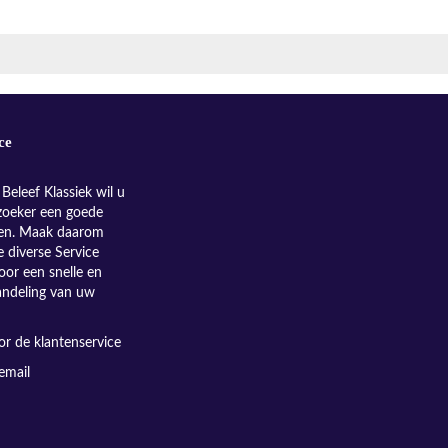
ce
Beleef Klassiek wil u
zoeker een goede
nen. Maak daarom
e diverse Service
oor een snelle en
andeling van uw
r de klantenservice
email