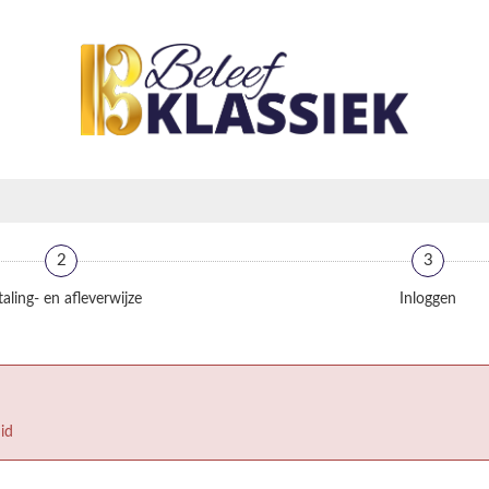
2
3
aling- en afleverwijze
Inloggen
id