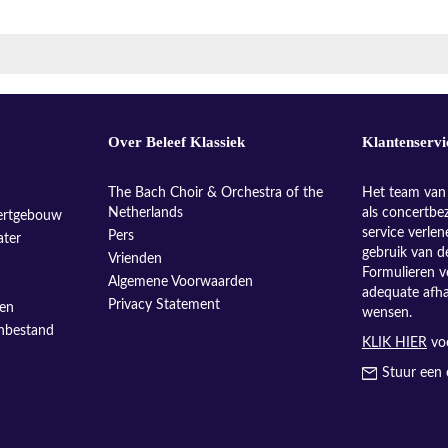
Over Beleef Klassiek
Klantenservi
The Bach Choir & Orchestra of the
Het team van 
Netherlands
als concertbe
ertgebouw
service verle
Pers
ater
gebruik van d
Vrienden
Formulieren v
Algemene Voorwaarden
adequate afh
Privacy Statement
sen
wensen.
enbestand
KLIK HIER
voo
Stuur een 