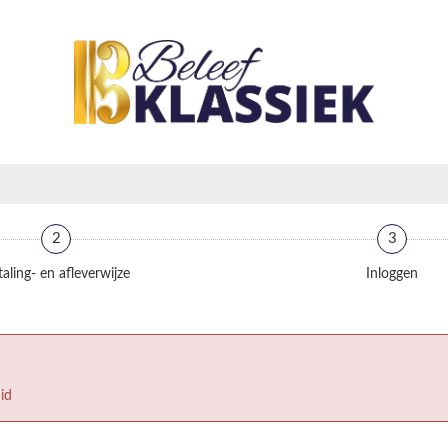
2
3
aling- en afleverwijze
Inloggen
id