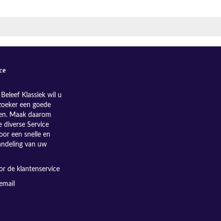
ce
Beleef Klassiek wil u
zoeker een goede
nen. Maak daarom
e diverse Service
oor een snelle en
andeling van uw
r de klantenservice
email