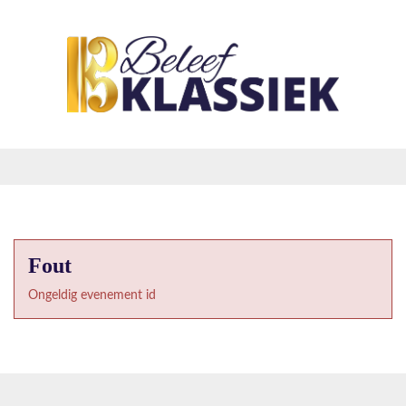
Fout
Ongeldig evenement id