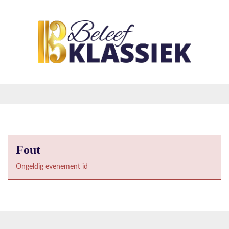
Fout
Ongeldig evenement id