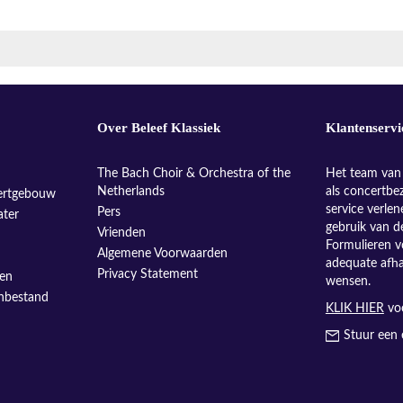
Over Beleef Klassiek
Klantenservi
The Bach Choir & Orchestra of the
Het team van 
Netherlands
als concertbe
ertgebouw
service verle
Pers
ater
gebruik van d
Vrienden
Formulieren v
Algemene Voorwaarden
adequate afh
Privacy Statement
sen
wensen.
enbestand
KLIK HIER
voo
Stuur een 