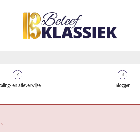
2
3
aling- en afleverwijze
Inloggen
id