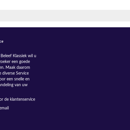
ce
Beleef Klassiek wil u
zoeker een goede
nen. Maak daarom
e diverse Service
oor een snelle en
andeling van uw
r de klantenservice
email