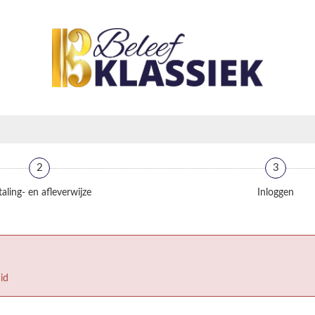
2
3
aling- en afleverwijze
Inloggen
id