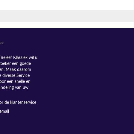
ce
Beleef Klassiek wil u
zoeker een goede
nen. Maak daarom
e diverse Service
oor een snelle en
andeling van uw
r de klantenservice
email