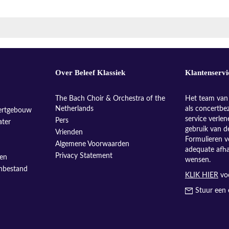
Over Beleef Klassiek
Klantenservi
The Bach Choir & Orchestra of the
Het team van 
Netherlands
als concertbe
ertgebouw
service verle
Pers
ater
gebruik van d
Vrienden
Formulieren v
Algemene Voorwaarden
adequate afh
Privacy Statement
sen
wensen.
enbestand
KLIK HIER
voo
Stuur een 