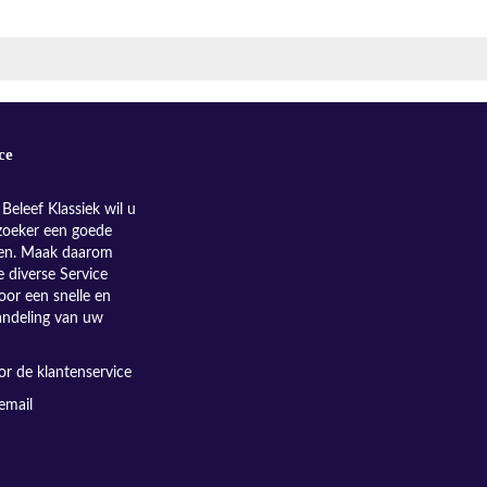
ce
Beleef Klassiek wil u
zoeker een goede
nen. Maak daarom
e diverse Service
oor een snelle en
andeling van uw
r de klantenservice
email