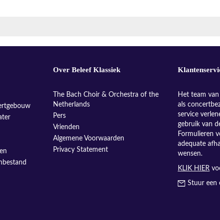
Over Beleef Klassiek
Klantenservi
The Bach Choir & Orchestra of the
Het team van 
Netherlands
als concertbe
ertgebouw
service verle
Pers
ater
gebruik van d
Vrienden
Formulieren v
Algemene Voorwaarden
adequate afh
Privacy Statement
sen
wensen.
enbestand
KLIK HIER
voo
Stuur een 