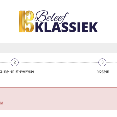
2
3
aling- en afleverwijze
Inloggen
id