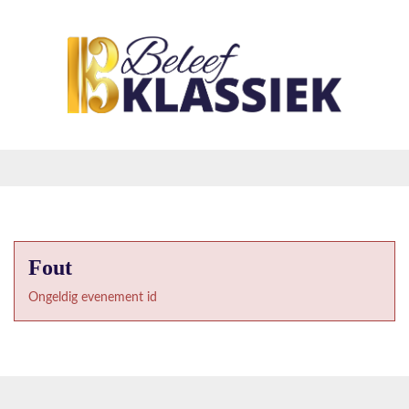
Fout
Ongeldig evenement id