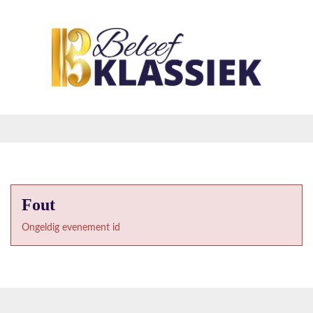
Fout
Ongeldig evenement id