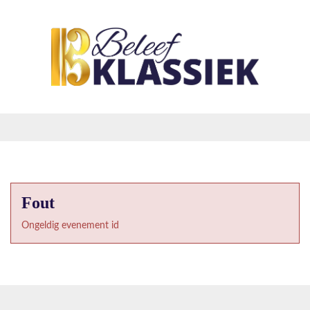
Fout
Ongeldig evenement id