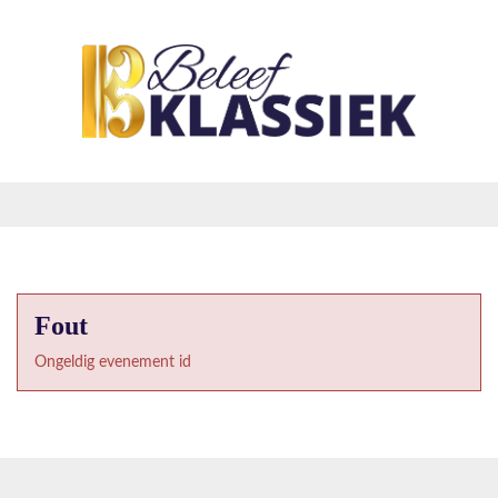
Fout
Ongeldig evenement id