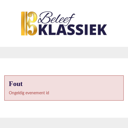
Fout
Ongeldig evenement id