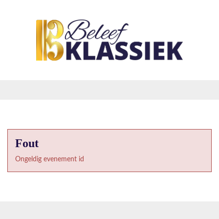
Fout
Ongeldig evenement id