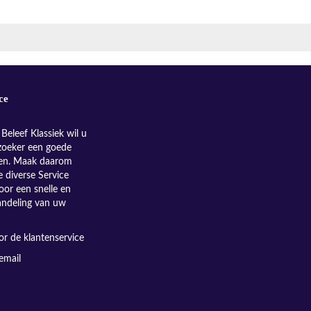
ce
Beleef Klassiek wil u
zoeker een goede
nen. Maak daarom
e diverse Service
oor een snelle en
andeling van uw
r de klantenservice
email