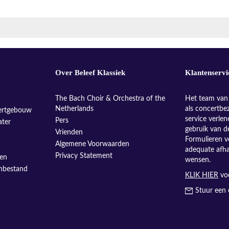
Over Beleef Klassiek
Klantenservi
The Bach Choir & Orchestra of the
Het team van 
Netherlands
als concertbe
ertgebouw
service verle
Pers
ater
gebruik van d
Vrienden
Formulieren v
Algemene Voorwaarden
adequate afh
Privacy Statement
sen
wensen.
enbestand
KLIK HIER
voo
Stuur een 