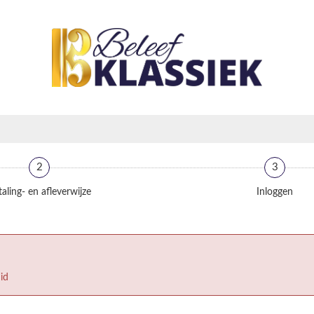
2
3
aling- en afleverwijze
Inloggen
id