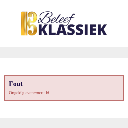
Fout
Ongeldig evenement id