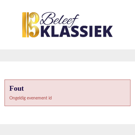
Fout
Ongeldig evenement id