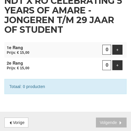
NDT X RO CELEBRATING 5
YEARS OF AMARE -
JONGEREN T/M 29 JAAR
OF STUDENT
AANTAL
1e Rang
PRODUCTEN
Voeg p
+
Prijs: € 15,00
2e Rang
Voeg p
+
Prijs: € 15,00
Totaal: 0 producten
Vorige
Volgende