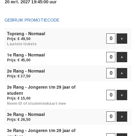
20 mrt. 2027 19:45:00 uur
GEBRUIK PROMOTIECODE
AANTAL
Toprang - Normaal
TICKETS
Voeg t
+
Prijs: € 49,50
Laatste tickets
1e Rang - Normaal
Voeg t
+
Prijs: € 45,00
2e Rang - Normaal
Voeg t
+
Prijs: € 37,50
2e Rang - Jongeren t/m 29 jaar of
student
Voeg t
+
Prijs: € 15,00
Neem ID of studentenkaart mee
3e Rang - Normaal
Voeg t
+
Prijs: € 26,50
3e Rang - Jongeren t/m 29 jaar of