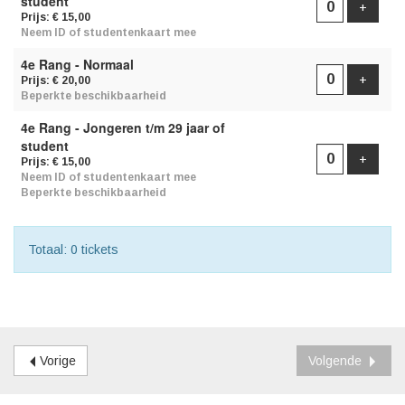
student
Voeg t
+
Prijs: € 15,00
Neem ID of studentenkaart mee
4e Rang - Normaal
Voeg t
+
Prijs: € 20,00
Beperkte beschikbaarheid
4e Rang - Jongeren t/m 29 jaar of
student
Voeg t
+
Prijs: € 15,00
Neem ID of studentenkaart mee
Beperkte beschikbaarheid
Totaal: 0 tickets
Vorige
Volgende