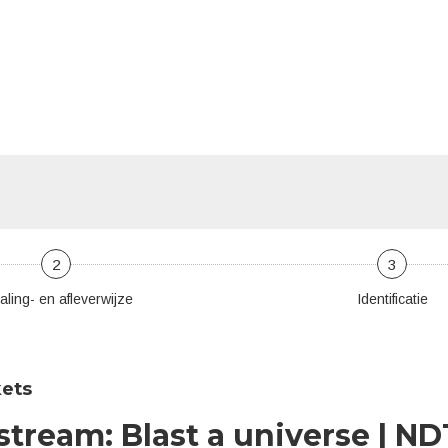
2
3
aling- en afleverwijze
Identificatie
kets
tream: Blast a universe | ND