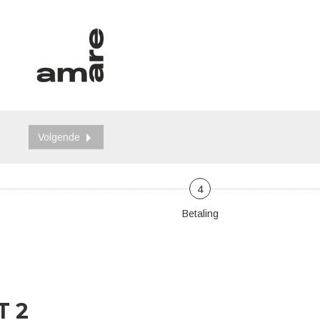
Volgende
4
Betaling
T 2