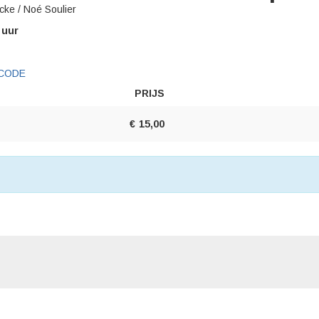
cke / Noé Soulier
 uur
CODE
PRIJS
AANTAL
TICKETS
€
15,00