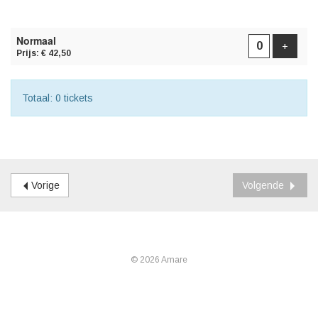
AANTAL
Normaal
TICKETS
Voeg t
+
Prijs: € 42,50
Totaal: 0 tickets
Vorige
Volgende
© 2026 Amare