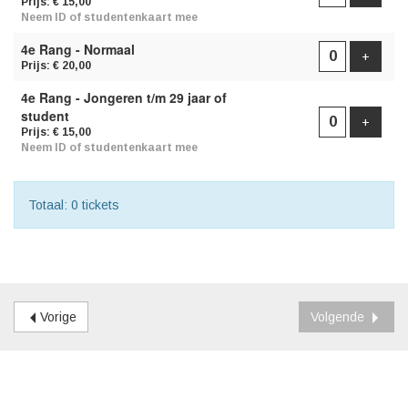
Prijs: € 15,00
Neem ID of studentenkaart mee
4e Rang - Normaal
Voeg t
+
Prijs: € 20,00
4e Rang - Jongeren t/m 29 jaar of
student
Voeg t
+
Prijs: € 15,00
Neem ID of studentenkaart mee
Totaal: 0 tickets
Vorige
Volgende