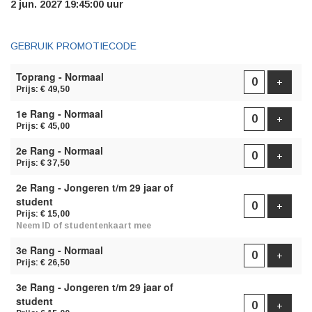
2 jun. 2027 19:45:00 uur
GEBRUIK PROMOTIECODE
AANTAL
Toprang - Normaal
TICKETS
Voeg t
+
Prijs: € 49,50
1e Rang - Normaal
Voeg t
+
Prijs: € 45,00
2e Rang - Normaal
Voeg t
+
Prijs: € 37,50
2e Rang - Jongeren t/m 29 jaar of
student
Voeg t
+
Prijs: € 15,00
Neem ID of studentenkaart mee
3e Rang - Normaal
Voeg t
+
Prijs: € 26,50
3e Rang - Jongeren t/m 29 jaar of
student
Voeg t
+