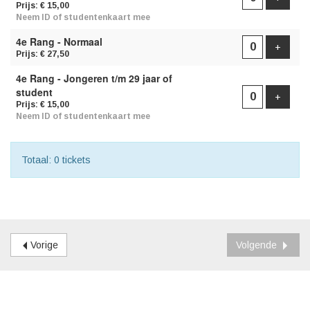
Prijs: € 15,00
Neem ID of studentenkaart mee
4e Rang - Normaal
Voeg t
+
Prijs: € 27,50
4e Rang - Jongeren t/m 29 jaar of
student
Voeg t
+
Prijs: € 15,00
Neem ID of studentenkaart mee
Totaal: 0 tickets
Vorige
Volgende