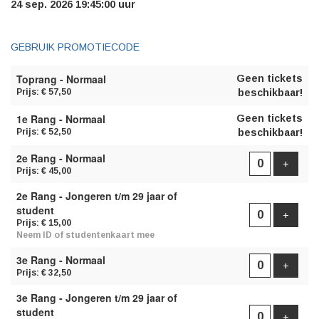
24 sep. 2026 19:45:00 uur
GEBRUIK PROMOTIECODE
AANTAL
Toprang - Normaal
Geen tickets
TICKETS
Prijs: € 57,50
beschikbaar!
1e Rang - Normaal
Geen tickets
Prijs: € 52,50
beschikbaar!
2e Rang - Normaal
Voeg t
+
Prijs: € 45,00
2e Rang - Jongeren t/m 29 jaar of
student
Voeg t
+
Prijs: € 15,00
Neem ID of studentenkaart mee
3e Rang - Normaal
Voeg t
+
Prijs: € 32,50
3e Rang - Jongeren t/m 29 jaar of
student
Voeg t
+