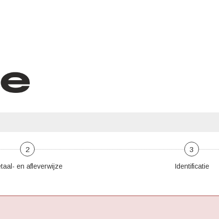
2
3
taal- en afleverwijze
Identificatie