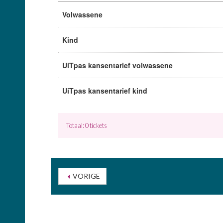
Volwassene
Kind
UiTpas kansentarief volwassene
UiTpas kansentarief kind
Totaal: 0 tickets
VORIGE