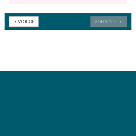
VORIGE
VOLGENDE
www.ccdeborre.be