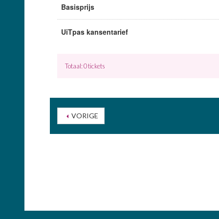
Basisprijs
UiTpas kansentarief
Totaal: 0 tickets
VORIGE