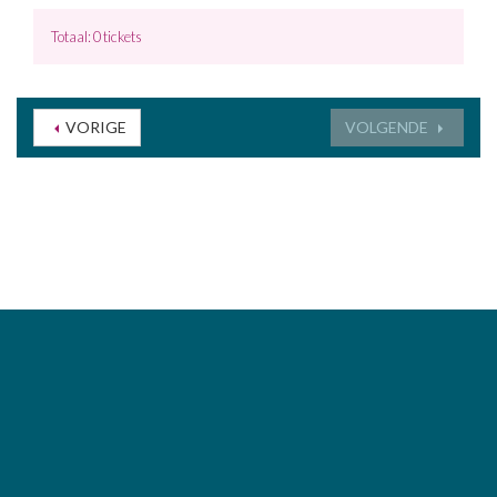
Totaal: 0 tickets
VORIGE
VOLGENDE
www.ccdeborre.be